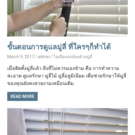
ขั้นตอนการดูแลมู่ลี่ ที่ใครๆก็ทำได้
March 9, 2017
admin
ไอเดียแต่งห้องด้วยมู่ลี่
เมื่อติดตั้งมู่ลี่แล้ว สิ่งที่ไม่ควรมองข้าม คือ การทำความ
สะอาด ดูแลรักษา มู่ลี่ไม้ มู่ลี่อลูมิเนียม เพื่อช่วยรักษาให้มู่ลี่
ของคุณยังคงสวยงามเหมือนเดิม
READ MORE