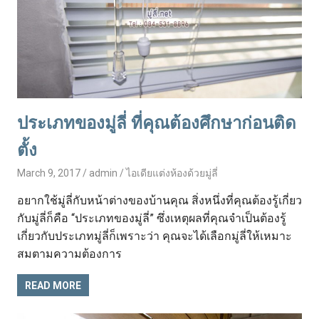
ประเภทของมู่ลี่ ที่คุณต้องศึกษาก่อนติด
ตั้ง
March 9, 2017
admin
ไอเดียแต่งห้องด้วยมู่ลี่
อยากใช้มู่ลี่กับหน้าต่างของบ้านคุณ สิ่งหนึ่งที่คุณต้องรู้เกี่ยว
กับมู่ลี่ก็คือ “ประเภทของมู่ลี่” ซึ่งเหตุผลที่คุณจำเป็นต้องรู้
เกี่ยวกับประเภทมู่ลี่ก็เพราะว่า คุณจะได้เลือกมู่ลี่ให้เหมาะ
สมตามความต้องการ
READ MORE