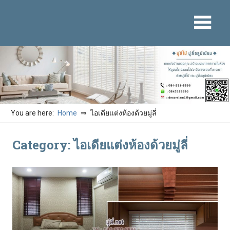
Skip
to
content
You are here:
Home
ไอเดียแต่งห้องด้วยมู่ลี่
Category: ไอเดียแต่งห้องด้วยมู่ลี่